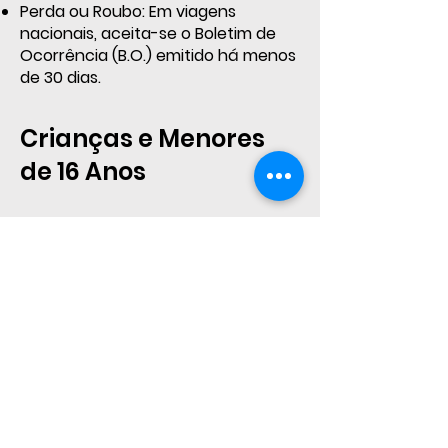
Perda ou Roubo: Em viagens
nacionais, aceita-se o Boletim de
Ocorrência (B.O.) emitido há menos
de 30 dias.
Crianças e Menores
de 16 Anos
Documentos: Certidão de
Nascimento (original ou cópia
autenticada), RG ou Passaporte .
Viagem Desacompanhada:
Menores de 16 anos só podem viajar
para fora de sua comarca
desacompanhados com
autorização judicial.
Dispensada a autorização judicial
se: